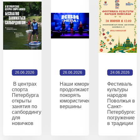
26.06.2026
26.06.2026
24.06.2026
В центрах
Наши юмористы
Фестиваль
спорта
продолжают
культуры
Петербурга
покорять
народов
открыты
юмористические
Поволжья в
занятия по
вершины
Санкт-
сапбордингу
Петербурге:
для
погружение
новичков
в традиции