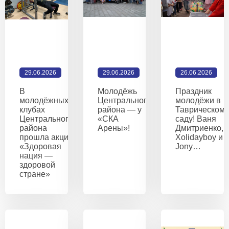
29.06.2026
29.06.2026
26.06.2026
В
Молодёжь
Праздник
молодёжных
Центрального
молодёжи в
клубах
района — у
Таврическом
Центрального
«СКА
саду! Ваня
района
Арены»!
Дмитриенко,
прошла акция
Xolidayboy и
«Здоровая
Jony…
нация —
здоровой
стране»