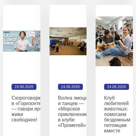
24.06.2026
24.06.2026
24.06.2026
Скороговоркинг
Волна эмоций
Клуб
в «Горизонте»
и танцев —
любителей
— говори ярче,
«Морское
животных:
живи
приключение»
помогаем
свободнее!
в клубе
бездомным
«Прометей»
питомцам
вместе