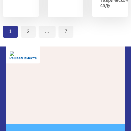
Таврическом
саду
1
2
…
7
Решаем вместе