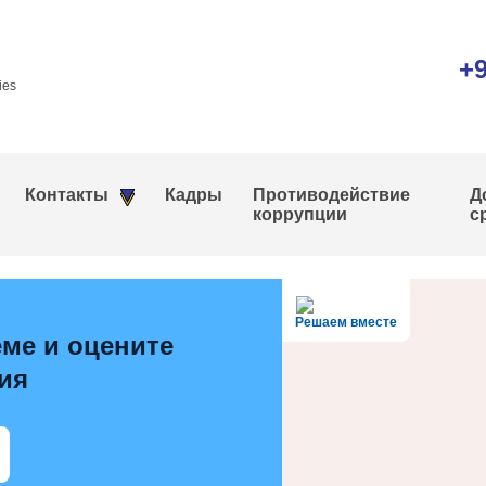
+9
ies
Контакты
Кадры
Противодействие
Д
коррупции
с
Решаем вместе
ме и оцените
ия