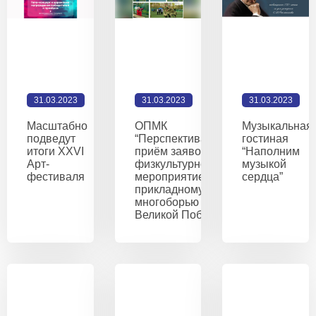
31.03.2023
31.03.2023
31.03.2023
Масштабно
ОПМК
Музыкальная
подведут
“Перспектива” открывает
гостиная
итоги XXVI
приём заявок на
“Наполним
Арт-
физкультурное
музыкой
фестиваля
мероприятие по военно-
сердца”
прикладному
многоборью «Кубок
Великой Победы»