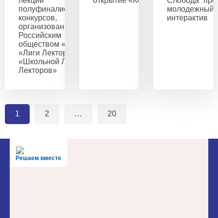
лекций
открытие «КОНТАКТ.Футбола»
Слобода” пр
полуфиналистами
молодежный
конкурсов,
интерактив
организованных
Российским
обществом «Знание»:
«Лиги Лекторов» и
«Школьной Лиги
Лекторов»
1
2
…
20
Решаем вместе