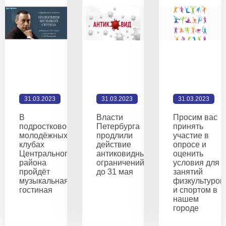
31.03.2023
31.03.2023
31.03.2023
В
Власти
Просим вас
подростково-
Петербурга
принять
молодёжных
продлили
участие в
клубах
действие
опросе и
Центрального
антиковидных
оценить
района
ограничений
условия для
пройдёт
до 31 мая
занятий
музыкальная
физкультурой
гостиная
и спортом в
нашем
городе