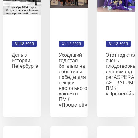
31.12.2025
31.12.2025
31.12.2025
День в
Уходящий
Этот год стал
истории
год стал
очень
Петербурга
богатым на
плодотворны
события и
для команд
победы для
per ASPERA 
секции
ASTRALUM и
настольного
ПМК
хоккея в
«Прометей»
ПМК
«Прометей»