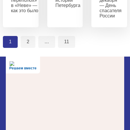
переполох»
истории
декабря
в «Неве» —
Петербурга
— День
как это было
спасателя
России
1
2
…
11
Решаем вместе