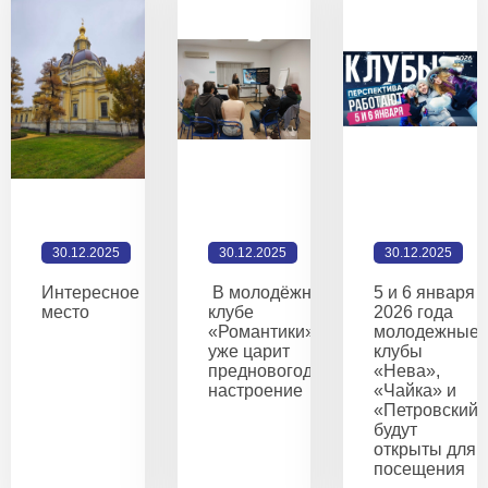
30.12.2025
30.12.2025
30.12.2025
Интересное
В молодёжном
5 и 6 января
место
клубе
2026 года
«Романтики»
молодежные
уже царит
клубы
предновогоднее
«Нева»,
настроение
«Чайка» и
«Петровский
будут
открыты для
посещения