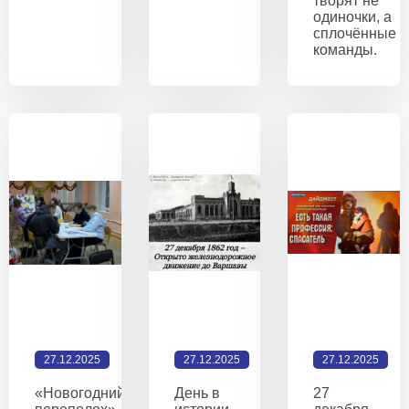
творят не
одиночки, а
сплочённые
команды.
27.12.2025
27.12.2025
27.12.2025
«Новогодний
День в
27