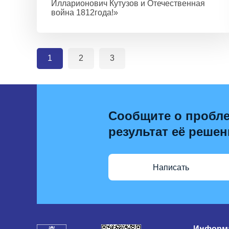
Илларионович Кутузов и Отечественная
война 1812года!»
1
2
3
Сообщите о пробле
результат её решен
Написать
Информа