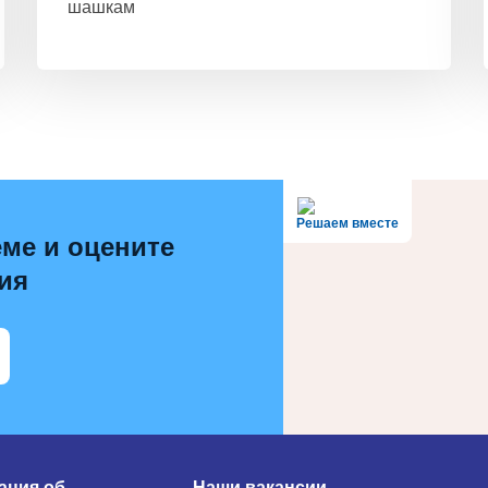
шашкам
Решаем вместе
ме и оцените
ия
ция об
Наши вакансии