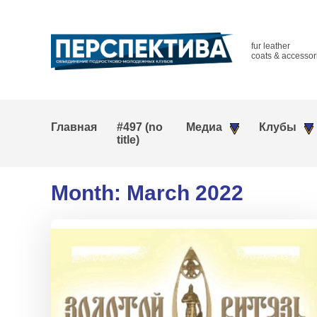
fur leather
coats & accessor
Главная
#497 (no
Медиа
Клубы
title)
Month:
March 2022