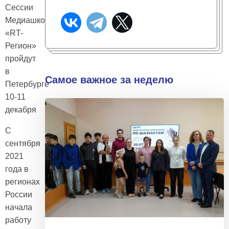
Сессии
Медиашколы
«RT-
Регион»
пройдут
в
Самое важное за неделю
Петербурге
10-11
декабря
С
сентября
2021
года в
регионах
России
начала
работу