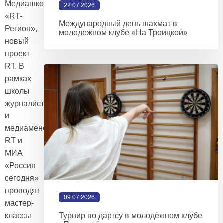
Медиашкола
22.07.2026
«RT-
Международный день шахмат в
Регион»,
молодежном клубе «На Троицкой»
новый
проект
RT. В
рамках
школы
журналисты
и
медиаменеджеры
RT и
МИА
«Россия
сегодня»
проводят
09.07.2026
мастер-
классы
Турнир по дартсу в молодёжном клубе