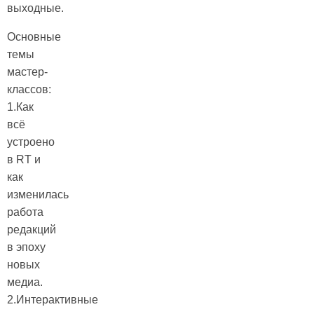
выходные.
Основные
темы
мастер-
классов:
1.Как
всё
устроено
в RT и
как
изменилась
работа
редакций
в эпоху
новых
медиа.
2.Интерактивные