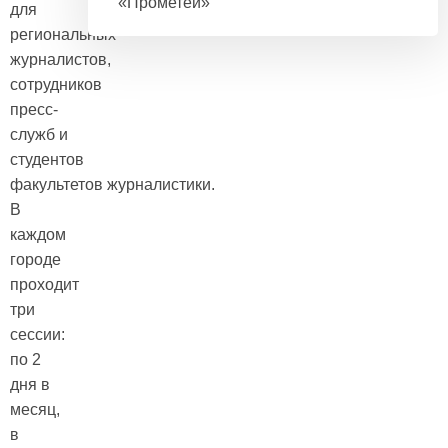
«Прометей»
для
региональных
журналистов,
сотрудников
пресс-
служб и
студентов
факультетов журналистики.
В
каждом
городе
проходит
три
сессии:
по 2
дня в
месяц,
в