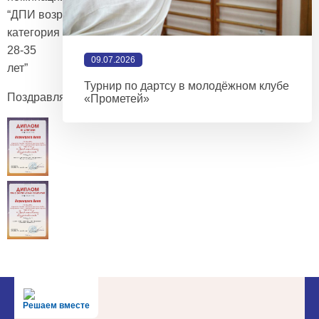
“ДПИ возрастная
категория
28-35
09.07.2026
лет”
Турнир по дартсу в молодёжном клубе
Поздравляем!
«Прометей»
Решаем вместе