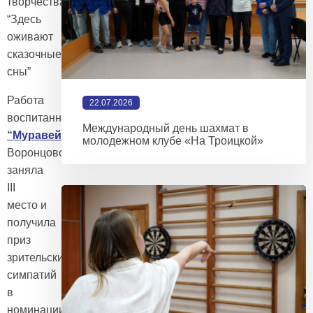
творчества
“Здесь
оживают
сказочные
сны”
Работа
22.07.2026
воспитанницы
ПМК
Международный день шахмат в
“Муравейник”
Анны
молодежном клубе «На Троицкой»
Воронцовой
заняла
III
место и
получила
приз
зрительских
симпатий
в
номинации