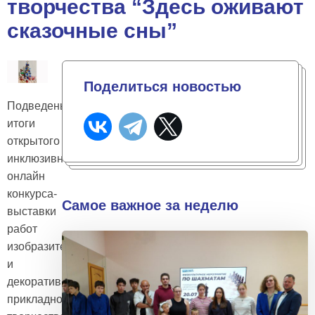
творчества “Здесь оживают
сказочные сны”
Поделиться новостью
Подведены
итоги
открытого
инклюзивного
онлайн
конкурса-
Самое важное за неделю
выставки
работ
изобразительного
и
декоративно-
прикладного