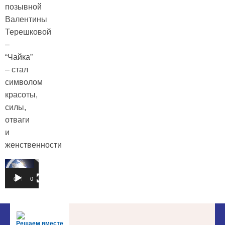
позывной
Валентины
Терешковой
–
“Чайка”
– стал
символом
красоты,
силы,
отваги
и
женственности
Video
Player
00:00
02:30
Решаем вместе