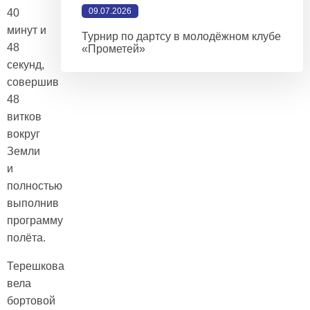
09.07.2026
40
минут и
Турнир по дартсу в молодёжном клубе
48
«Прометей»
секунд,
совершив
48
витков
вокруг
Земли
и
полностью
выполнив
программу
полёта.
Терешкова
вела
бортовой