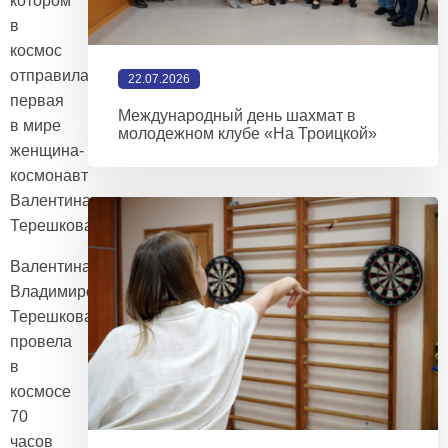
котором
в
космос
отправилась
22.07.2026
первая
Международный день шахмат в
в мире
молодежном клубе «На Троицкой»
женщина-
космонавт
Валентина
Терешкова
Валентина
Владимировна
Терешкова
провела
в
космосе
70
часов