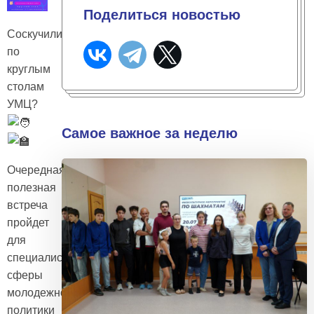
Поделиться новостью
Соскучились
по
круглым
столам
УМЦ?
Самое важное за неделю
Очередная
полезная
встреча
пройдет
для
специалистов
сферы
молодежной
политики