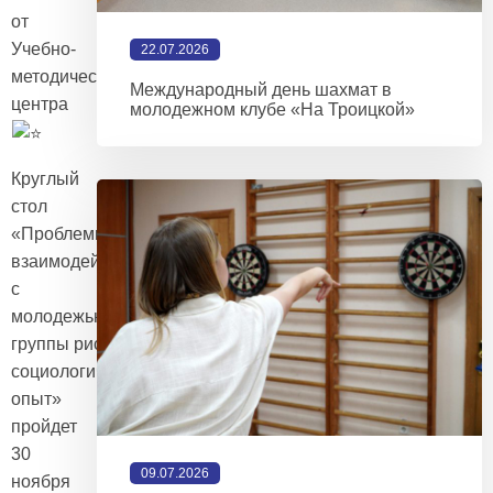
от
Учебно-
22.07.2026
методического
Международный день шахмат в
центра
молодежном клубе «На Троицкой»
Круглый
стол
«Проблемы
взаимодействия
с
молодежью
группы риска:
социологический
опыт»
пройдет
30
09.07.2026
ноября