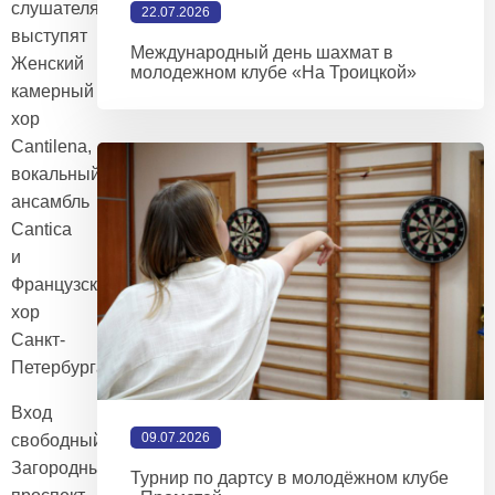
слушателями
22.07.2026
выступят
Международный день шахмат в
Женский
молодежном клубе «На Троицкой»
камерный
хор
Cantilena,
вокальный
ансамбль
Cantica
и
Французский
хор
Санкт-
Петербурга.
Вход
09.07.2026
свободный.
Загородный
Турнир по дартсу в молодёжном клубе