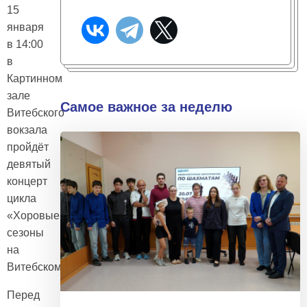
15
января
в 14:00
в
Картинном
зале
Самое важное за неделю
Витебского
вокзала
пройдёт
девятый
концерт
цикла
«Хоровые
сезоны
на
Витебском».
Перед