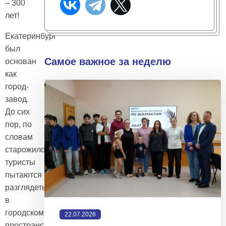
– 300
лет!
Екатеринбург
был
Самое важное за неделю
основан
как
город-
завод.
До сих
пор, по
словам
старожилов,
туристы
пытаются
разглядеть
в
городском
22.07.2026
пространстве