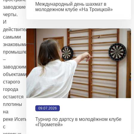
Международный день шахмат в
заводские
молодежном клубе «На Троицкой»
черты.
И
действительно,
самыми
знаковыми
промышленно
–
заводскими
объектами
старого
города
остаются
плотины
09.07.2026
на
реке Исеть,
Турнир по дартсу в молодёжном клубе
«Прометей»
с