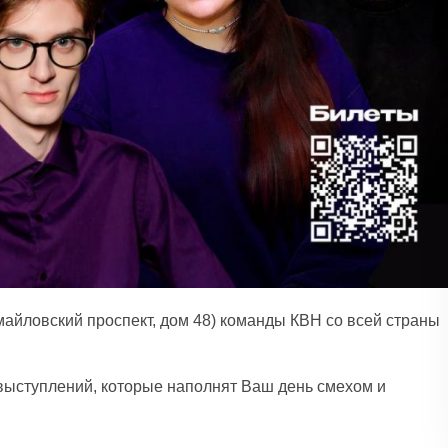
майловский проспект, дом 48) команды КВН со всей страны
выступлений, которые наполнят Ваш день смехом и