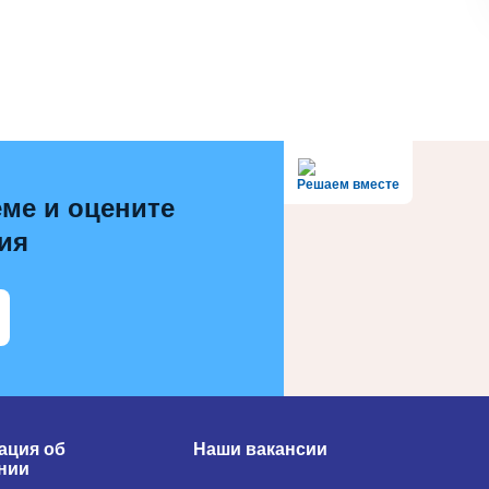
Решаем вместе
ме и оцените
ия
ция об
Наши вакансии
нии