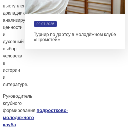
выступлений
докладчиков,
анализирующих нравственные
09.07.2026
ценности
и
Турнир по дартсу в молодёжном клубе
«Прометей»
духовный
выбор
человека
в
истории
и
литературе.
Руководитель
клубного
формирования
подростково-
молодёжного
клуба