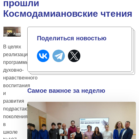
прошли
Космодамиановские чтения
Поделиться новостью
В целях
реализации
программы
духовно-
нравственного
воспитания
Самое важное за неделю
и
развития
подрастающего
поколения,
в
школе