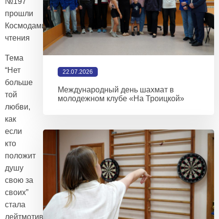
№197
прошли
Космодамиановские
чтения
Тема
“Нет
22.07.2026
больше
Международный день шахмат в
той
молодежном клубе «На Троицкой»
любви,
как
если
кто
положит
душу
свою за
своих”
стала
лейтмотивом