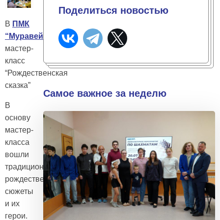
Поделиться новостью
В
ПМК
“Муравейник”
прошел
мастер-
класс
“Рождественская
сказка”
Самое важное за неделю
В
основу
мастер-
класса
вошли
традиционные
рождественские
сюжеты
и их
герои.