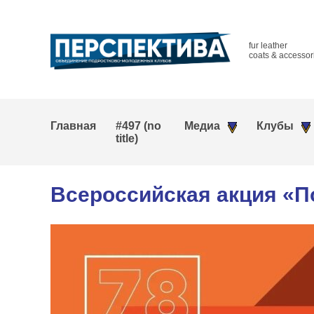
fur leather
coats & accessor
Главная
#497 (no
Медиа
Клубы
title)
Всероссийская акция «П