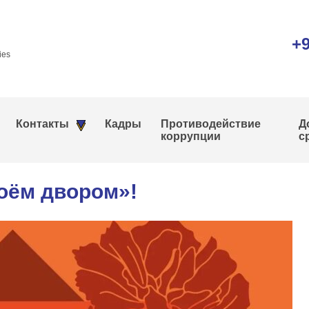
+9
ies
Контакты
Кадры
Противодействие
Д
коррупции
с
оём двором»!