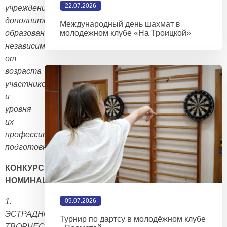
22.07.2026
учреждения
дополнительного
Международный день шахмат в
молодежном клубе «На Троицкой»
образования),
независимо
от
возраста
участников
и
уровня
их
профессиональной
подготовки.
КОНКУРСНЫЕ
НОМИНАЦИИ:
1.
09.07.2026
ЭСТРАДНОЕ
Турнир по дартсу в молодёжном клубе
ТВОРЧЕСТВО