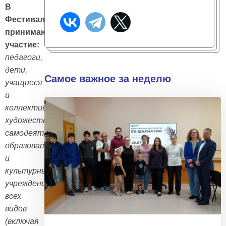
В
Фестивале
принимают
участие:
педагоги,
дети,
Самое важное за неделю
учащиеся
и
коллективы
художественной
самодеятельности,
образовательных
и
культурных
учреждений
всех
видов
(включая