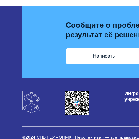
Сообщите о пробле
результат её решен
Написать
Инфо
учре
©2024 СПБ ГБУ «ОПМК «Перспектива» — все права з