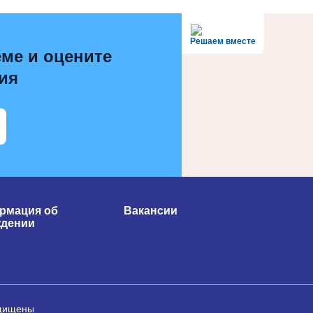
Решаем вместе
ме и оцените
ия
рмация об
Вакансии
ждении
ащищены