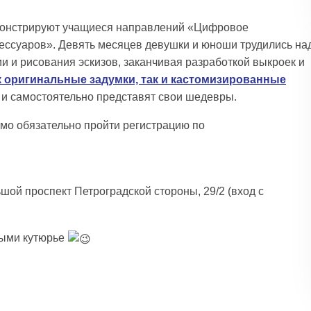
монстрируют учащиеся направлений «Цифровое
ессуаров». Девять месяцев девушки и юноши трудились на
и и рисования эскизов, заканчивая разработкой выкроек и
к оригинальные задумки, так и кастомизированные
 и самостоятельно представят свои шедевры.
имо обязательно пройти регистрацию по
ой проспект Петроградской стороны, 29/2 (вход с
ными кутюрье