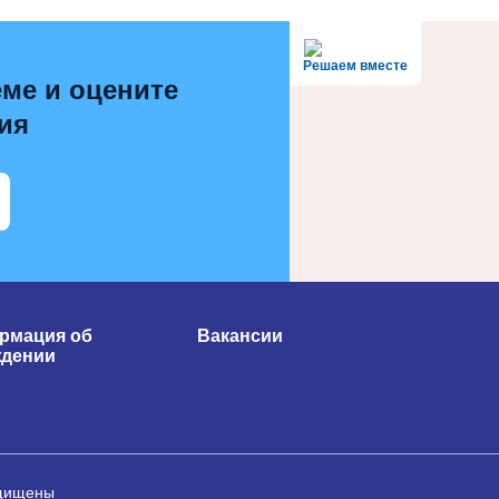
Решаем вместе
ме и оцените
ия
рмация об
Вакансии
ждении
ащищены