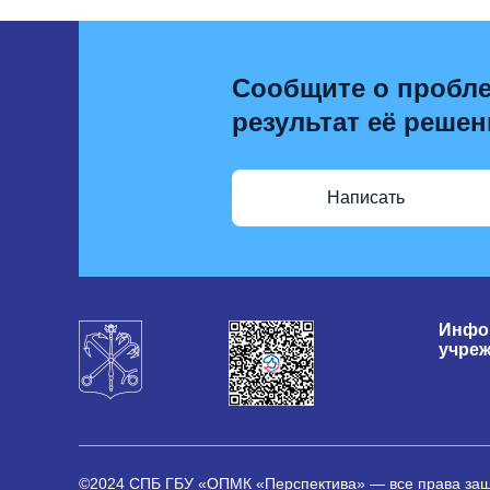
Сообщите о пробле
результат её решен
Написать
Инфо
учре
©2024 СПБ ГБУ «ОПМК «Перспектива» — все права з