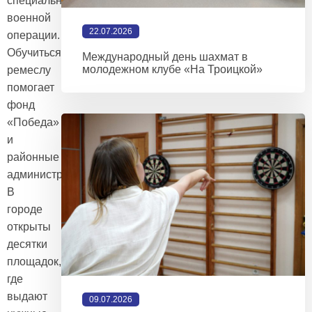
специальной
военной
22.07.2026
операции.
Обучиться
Международный день шахмат в
молодежном клубе «На Троицкой»
ремеслу
помогает
фонд
«Победа»
и
районные
администрации.
В
городе
открыты
десятки
площадок,
где
выдают
09.07.2026