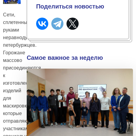
Поделиться новостью
Сети,
сплетенные
руками
неравнодушных
петербуржцев.
Горожане
Самое важное за неделю
массово
присоединяются
к
изготовлению
изделий
для
маскировки,
которые
отправляют
участникам