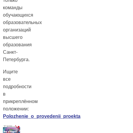
только
команды
обучающихся
образовательных
организаций
высшего
образования
Санкт-
Петербурга.
Ищите
все
подробности
в
прикреплённом
положении:
Polozhenie_o_provedenii_proekta