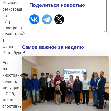
Началась
Поделиться новостью
регистрация
на
«Игры
иностранных
студентов»
в
Санкт-
Самое важное за неделю
Петербурге!
Если
ты
иностранный
студент,
живущий
в СПб,
то эти
спортивные