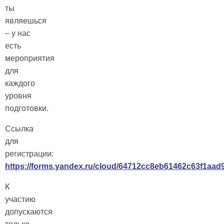
ты
являешься
– у нас
есть
мероприятия
для
каждого
уровня
подготовки.
Ссылка
для
регистрации:
https://forms.yandex.ru/cloud/64712cc8eb61462c63f1aad9
К
участию
допускаются