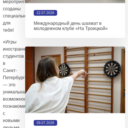
мероприятия
созданы
22.07.2026
специально
для
Международный день шахмат в
молодежном клубе «На Троицкой»
тебя!
«Игры
иностранных
студентов
в
Санкт-
Петербурге»
— это
уникальная
возможность
познакомиться
с
новыми
09.07.2026
людьми,