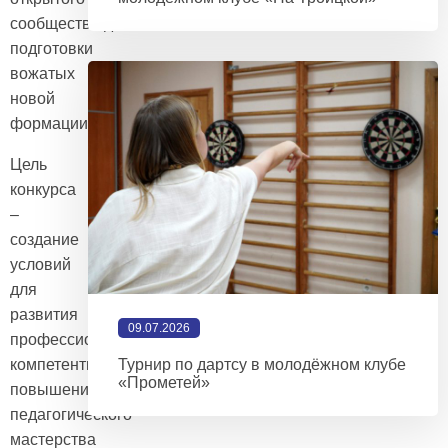
сообщества для
подготовки
вожатых
новой
формации.
Цель
конкурса
–
создание
условий
для
развития
09.07.2026
профессиональной
компетентности,
Турнир по дартсу в молодёжном клубе
«Прометей»
повышение
педагогического
мастерства