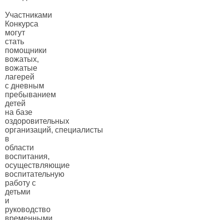
Участниками
Конкурса
могут
стать
помощники
вожатых,
вожатые
лагерей
с дневным
пребыванием
детей
на базе
оздоровительных
организаций, специалисты
в
области
воспитания,
осуществляющие
воспитательную
работу с
детьми
и
руководство
временными