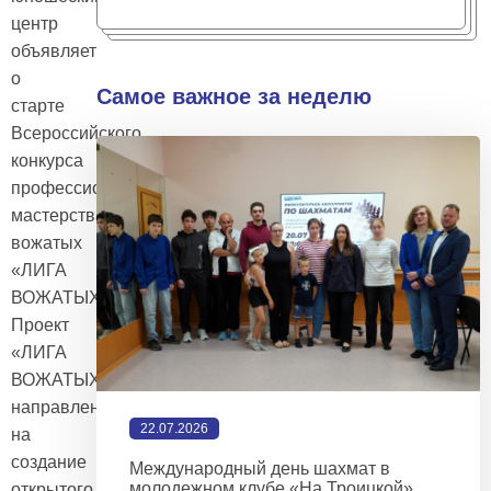
центр
объявляет
о
Самое важное за неделю
старте
Всероссийского
конкурса
профессионального
мастерства
вожатых
«ЛИГА
ВОЖАТЫХ».
Проект
«ЛИГА
ВОЖАТЫХ»
направлен
22.07.2026
на
создание
Международный день шахмат в
молодежном клубе «На Троицкой»
открытого