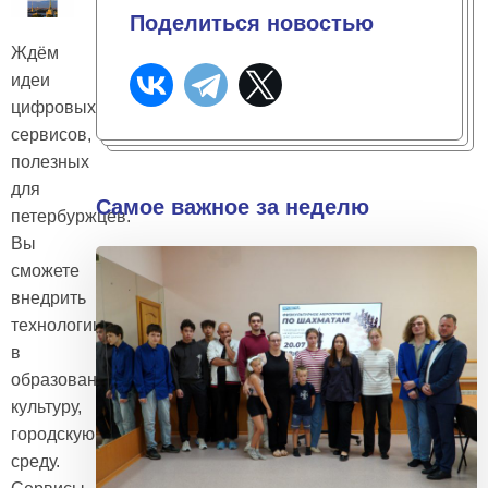
Поделиться новостью
Ждём
идеи
цифровых
сервисов,
полезных
для
Самое важное за неделю
петербуржцев.
Вы
сможете
внедрить
технологии
в
образование,
культуру,
городскую
среду.