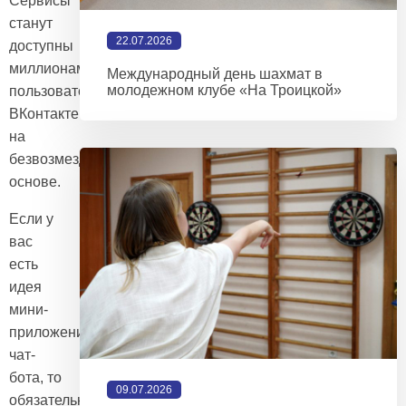
Сервисы
станут
22.07.2026
доступны
миллионам
Международный день шахмат в
молодежном клубе «На Троицкой»
пользователей
ВКонтакте
на
безвозмездной
основе.
Если у
вас
есть
идея
мини-
приложения,
чат-
бота, то
09.07.2026
обязательно