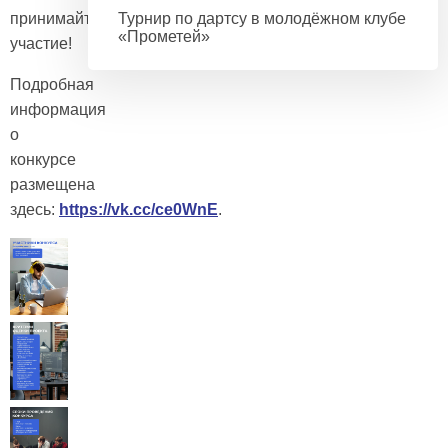
принимайте
Турнир по дартсу в молодёжном клубе
«Прометей»
участие!
Подробная
информация
о
конкурсе
размещена
здесь:
https://vk.cc/ce0WnE
.