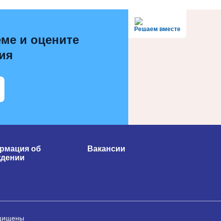
Решаем вместе
ме и оцените
ия
рмация об
Вакансии
ждении
ащищены