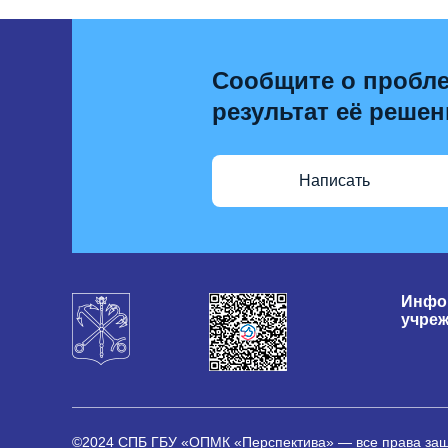
Сообщите о пробле
результат её решен
Написать
Инфо
учре
©2024 СПБ ГБУ «ОПМК «Перспектива» — все права з