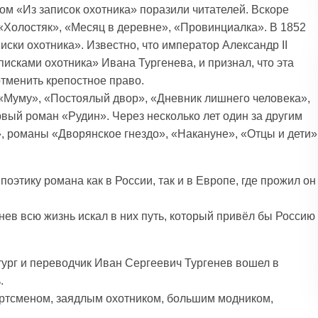
ом «Из записок охотника» поразили читателей. Вскоре
«Холостяк», «Месяц в деревне», «Провинциалка». В 1852
иски охотника». Известно, что император Александр II
исками охотника» Ивана Тургенева, и признал, что эта
отменить крепостное право.
 «Муму», «Постоялый двор», «Дневник лишнего человека»,
вый роман «Рудин». Через несколько лет один за другим
, романы «Дворянское гнездо», «Накануне», «Отцы и дети»
этику романа как в России, так и в Европе, где прожил он
нев всю жизнь искал в них путь, который привёл бы Россию
атург и переводчик Иван Сергеевич Тургенев вошел в
.
ортсменом, заядлым охотником, большим модником,
.