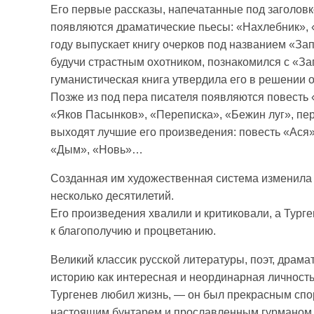
Его первые рассказы, напечатанные под заголовк
появляются драматические пьесы: «Нахлебник», 
году выпускает книгу очерков под названием «Зап
будучи страстным охотником, познакомился с «Зап
гуманистическая книга утвердила его в решении 
Позже из под пера писателя появляются повесть
«Яков Пасынков», «Переписка», «Бежин луг», пер
выходят лучшие его произведения: повесть «Ася»
«Дым», «Новь»…
Созданная им художественная система изменила по
несколько десятилетий.
Его произведения хвалили и критиковали, а Турге
к благополучию и процветанию.
Великий классик русской литературы, поэт, драм
историю как интересная и неординарная личность
Тургенев любил жизнь, — он был прекрасным сп
настоящим бунтарем и прославленным гурманом