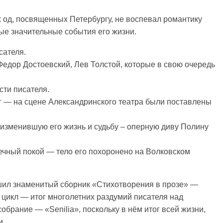
 од, посвященных Петербургу, не воспевал романтику
ые значительные события его жизни.
сателя.
Федор Достоевский, Лев Толстой, которые в свою очередь
сти писателя.
г — на сцене Александринского театра были поставлены
 изменившую его жизнь и судьбу – оперную диву Полину
ечный покой — тело его похоронено на Волковском
ршил знаменитый сборник «Стихотворения в прозе» —
цикл — итог многолетних раздумий писателя над
обрание — «Senilia», поскольку в нём итог всей жизни,
ти…