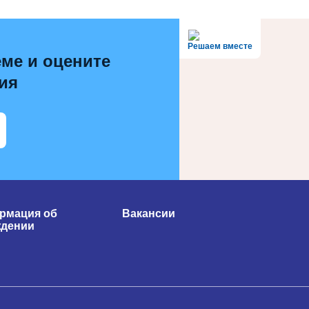
Решаем вместе
ме и оцените
ия
рмация об
Вакансии
ждении