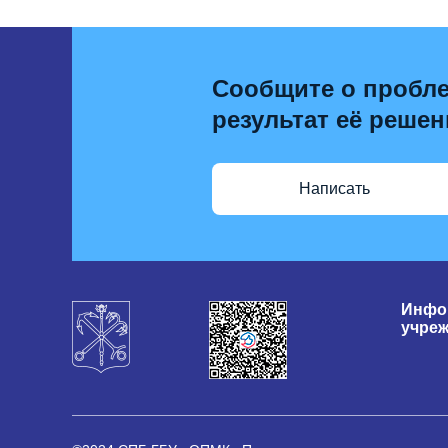
Сообщите о пробле
результат её решен
Написать
Инфо
учре