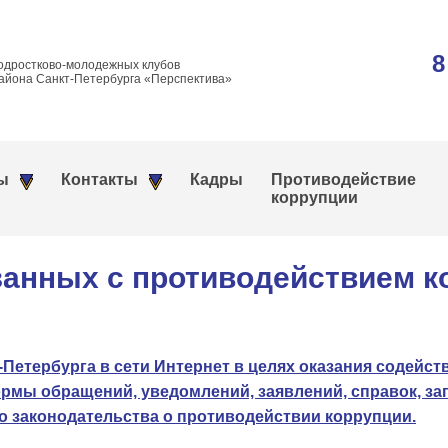
8
одростково-молодежных клубов
айона Санкт-Петербурга «Перспектива»
ы
Контакты
Кадры
Противодействие
коррупции
анных с противодействием к
Петербурга в сети Интернет в целях оказания содейс
рмы обращений, уведомлений, заявлений, справок, з
о законодательства о противодействии коррупции.