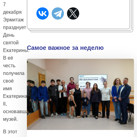
7
декабря
Эрмитаж
празднует
День
святой
Самое важное за неделю
Екатерины.
В её
честь
получила
своё
имя
Екатерина
II,
основавшая
музей.
В этот