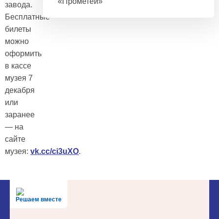
«Прометей»
завода.
Бесплатные
билеты
можно
оформить
в кассе
музея 7
декабря
или
заранее
— на
сайте
музея:
vk.cc/ci3uXO
.
Решаем вместе