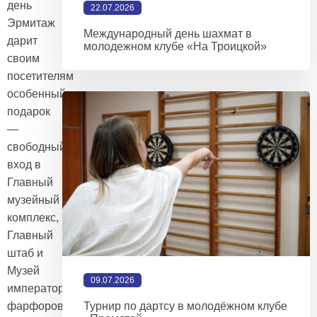
день
22.07.2026
Эрмитаж
Международный день шахмат в
дарит
молодежном клубе «На Троицкой»
своим
посетителям
особенный
подарок
—
свободный
вход в
Главный
музейный
комплекс,
Главный
штаб и
Музей
09.07.2026
императорского
фарфорового
Турнир по дартсу в молодёжном клубе