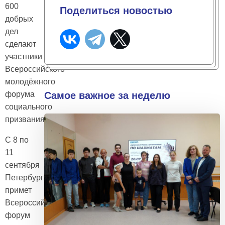
600
Поделиться новостью
добрых
дел
сделают
участники
Всероссийского
молодёжного
форума
Самое важное за неделю
социального
призвания
С 8 по
11
сентября
Петербург
примет
Всероссийский
форум