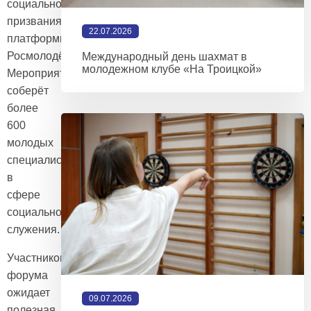
социального
призвания
22.07.2026
платформы
Росмолодёжь.События.
Международный день шахмат в
молодежном клубе «На Троицкой»
Мероприятие
соберёт
более
600
молодых
специалистов
в
сфере
социального
служения.
Участников
форума
ожидает
09.07.2026
полезная