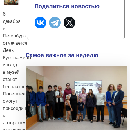
Поделиться новостью
6
декабря
в
Петербурге
отмечается
День
Самое важное за неделю
Кунсткамеры
и вход
в музей
станет
бесплатным.
Посетители
смогут
присоединиться
к
авторским