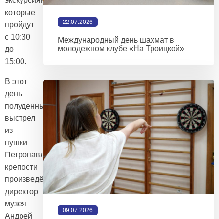
экскурсиям,
которые
22.07.2026
пройдут
с 10:30
Международный день шахмат в
молодежном клубе «На Троицкой»
до
15:00.
В этот
день
полуденный
выстрел
из
пушки
Петропавловской
крепости
произведёт
директор
музея
09.07.2026
Андрей