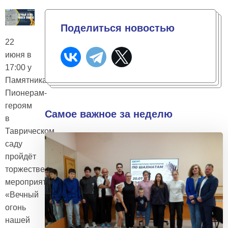
Поделиться новостью
22
июня в
17:00 у
Памятника
Пионерам-
героям
Самое важное за неделю
в
Таврическом
саду
пройдёт
торжественное
мероприятие
«Вечный
огонь
нашей