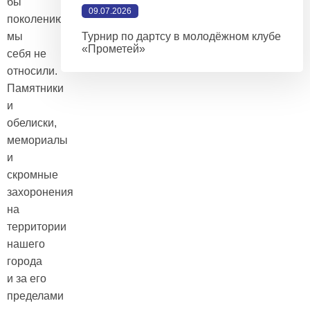
бы
09.07.2026
поколению
мы
Турнир по дартсу в молодёжном клубе
«Прометей»
себя не
относили.
Памятники
и
обелиски,
мемориалы
и
скромные
захоронения
на
территории
нашего
города
и за его
пределами