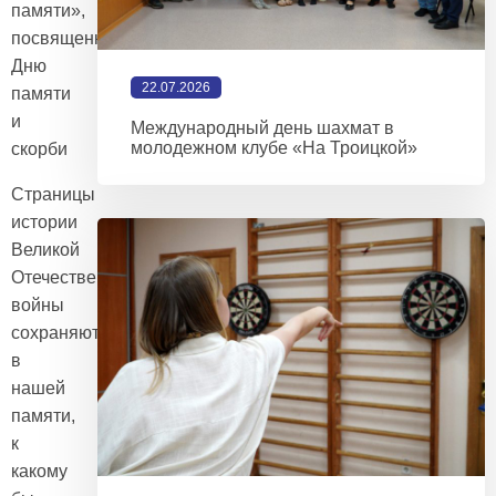
памяти»,
посвященное
Дню
22.07.2026
памяти
и
Международный день шахмат в
молодежном клубе «На Троицкой»
скорби
Страницы
истории
Великой
Отечественной
войны
сохраняются
в
нашей
памяти,
к
какому