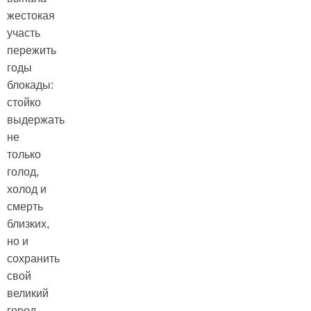
жестокая
участь
пережить
годы
блокады:
стойко
выдержать
не
только
голод,
холод и
смерть
близких,
но и
сохранить
свой
великий
город