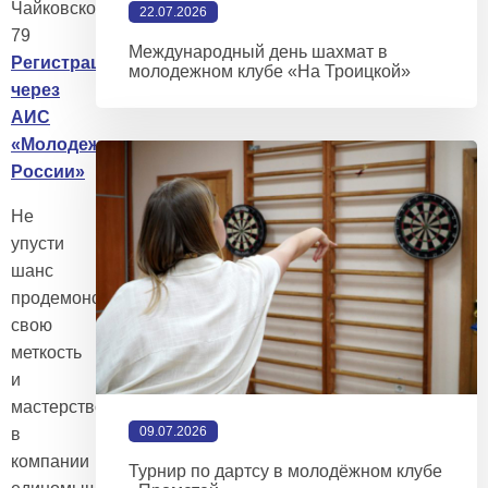
Чайковского,
22.07.2026
79
Международный день шахмат в
Регистрация
молодежном клубе «На Троицкой»
через
АИС
«Молодежь
России»
Не
упусти
шанс
продемонстрировать
свою
меткость
и
мастерство
09.07.2026
в
компании
Турнир по дартсу в молодёжном клубе