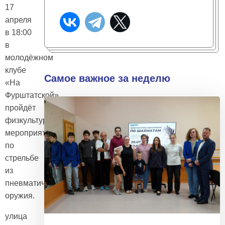
17
апреля
в 18:00
в
молодёжном
клубе
Самое важное за неделю
«На
Фурштатской»
пройдёт
физкультурное
мероприятие
по
стрельбе
из
пневматического
оружия.
улица