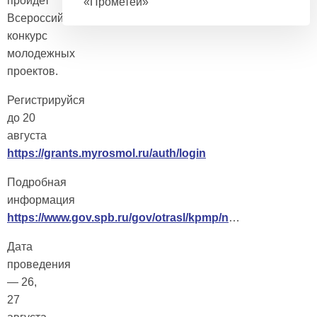
пройдет
«Прометей»
Всероссийский
конкурс
молодежных
проектов.
Регистрируйся
до 20
августа
https://grants.myrosmol.ru/auth/login
Подробная
информация
https://www.gov.spb.ru/gov/otrasl/kpmp/n
…
Дата
проведения
— 26,
27