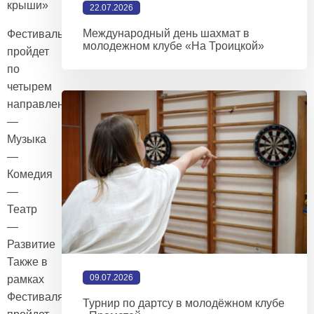
крыши»
22.07.2026
Международный день шахмат в
Фестиваль
молодежном клубе «На Троицкой»
пройдет
по
четырем
направлениям:
—
Музыка
—
Комедия
—
Театр
—
Развитие
Также в
09.07.2026
рамках
Фестиваля
Турнир по дартсу в молодёжном клубе