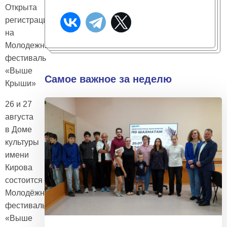
Открыта
регистрация
на
Молодежный
фестиваль
«Выше
Самое важное за неделю
Крыши»
26 и 27
августа
в Доме
культуры
имени
Кирова
состоится
Молодёжный
фестиваль
«Выше