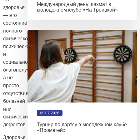
Международный день шахмат в
здоровье
молодежном клубе «На Троицкой»
— это
состояние
полного
физического,
психического
и
социального
благополучия,
а не
просто
отсутствие
болезней
или
09.07.2026
физических
дефектов.
Турнир по дартсу в молодёжном клубе
«Прометей»
Здоровье