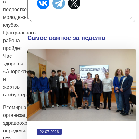
в
подростково-
молодежных
клубах
Центрального
Самое важное за неделю
района
пройдёт
Час
здоровья
«Анорексия
и
жертвы
гамбургеров»
Всемирная
организация
здравоохранения
определила,
22.07.2026
что