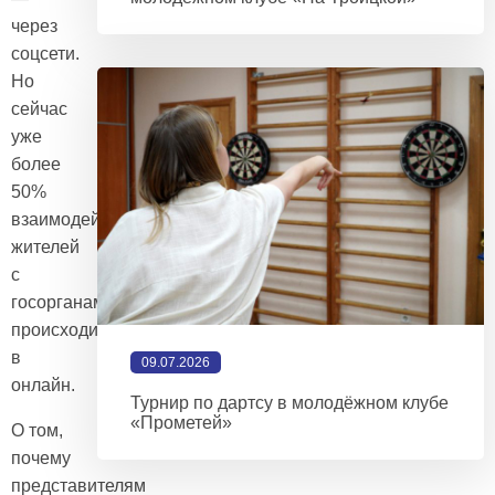
через
соцсети.
Но
сейчас
уже
более
50%
взаимодействия
жителей
с
госорганами
происходит
в
09.07.2026
онлайн.
Турнир по дартсу в молодёжном клубе
«Прометей»
О том,
почему
представителям