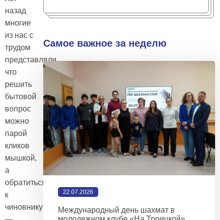
назад
многие
из нас с
Самое важное за неделю
трудом
представляли,
что
решить
бытовой
вопрос
можно
парой
кликов
мышкой,
а
обратиться
22.07.2026
к
чиновнику
Международный день шахмат в
молодежном клубе «На Троицкой»
—