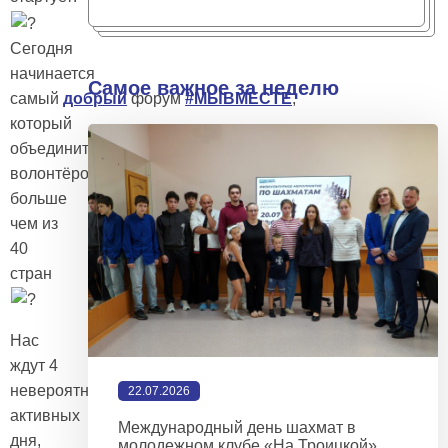
Сегодня
начинается
Самое важное за неделю
самый
добрый
форум
#МЫВМЕСТЕ
,
который
объединит
волонтёров
больше
чем из
40
стран
Нас
ждут 4
невероятно
22.07.2026
активных
Международный день шахмат в
дня,
молодежном клубе «На Троицкой»