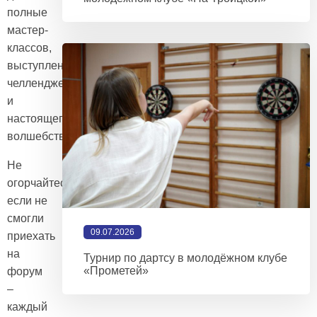
полные
мастер-
классов,
выступлений,
челленджей
и
настоящего
волшебства!
Не
огорчайтесь,
если не
смогли
09.07.2026
приехать
на
Турнир по дартсу в молодёжном клубе
«Прометей»
форум
–
каждый