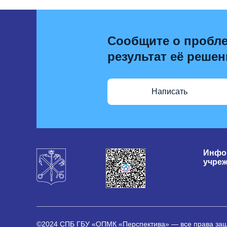
Сообщите о пробле
результат её решен
Написать
Инфо
учре
©2024 СПБ ГБУ «ОПМК «Перспектива» — все права з