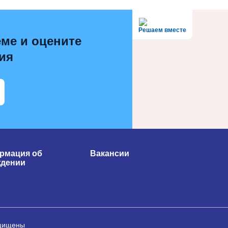
Решаем вместе
ме и оцените
ия
рмация об
Вакансии
ждении
ащищены