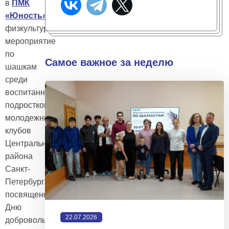
в
ПМК
«Юность»
пройдёт
физкультурное
мероприятие
по
Самое важное за неделю
шашкам
среди
воспитанников
подростково-
молодежных
клубов
Центрального
района
Санкт-
Петербурга,
посвященное
Дню
22.07.2026
добровольца