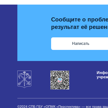
Сообщите о пробле
результат её решен
Написать
Инфо
учре
©2024 СПБ ГБУ «ОПМК «Перспектива» — все права з