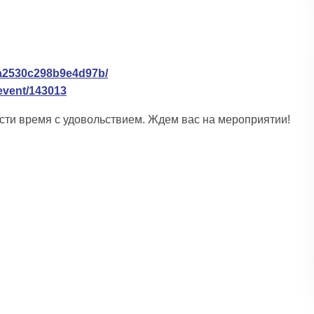
3a2530c298b9e4d97b/
/event/143013
ести время с удовольствием. Ждем вас на мероприятии!