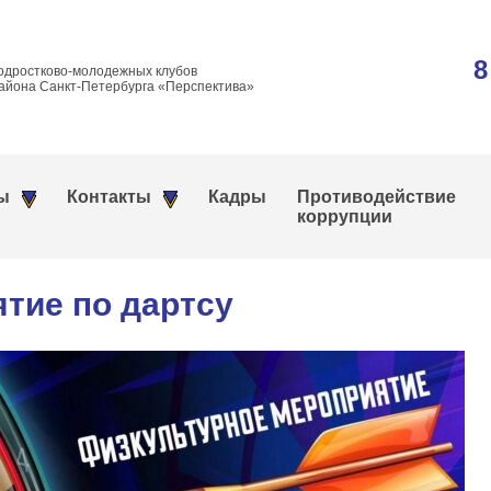
8
одростково-молодежных клубов
айона Санкт-Петербурга «Перспектива»
ы
Контакты
Кадры
Противодействие
коррупции
тие по дартсу