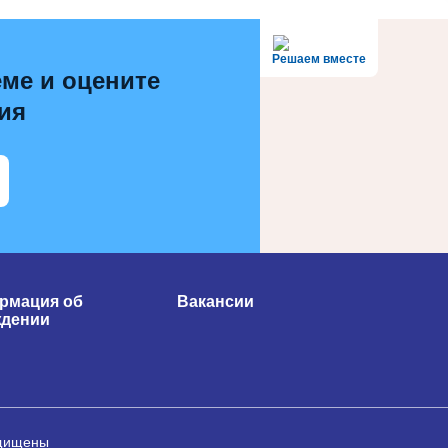
Решаем вместе
ме и оцените
ия
рмация об
Вакансии
ждении
ащищены