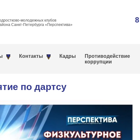
8
одростково-молодежных клубов
айона Санкт-Петербурга «Перспектива»
ы
Контакты
Кадры
Противодействие
коррупции
тие по дартсу