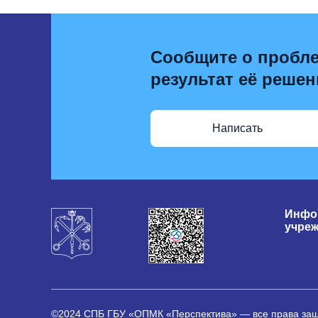
Сообщите о пробле
результат её решен
Написать
Инфо
учре
©2024 СПБ ГБУ «ОПМК «Перспектива» — все права з