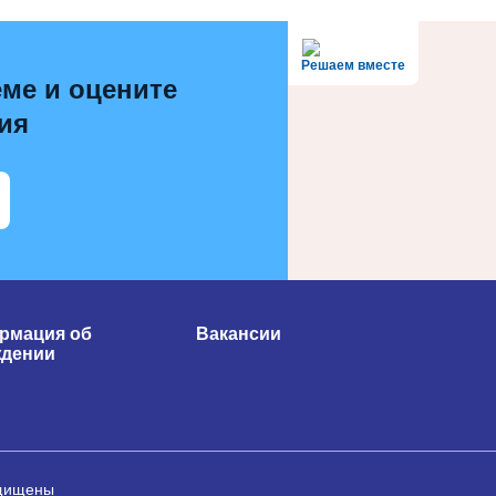
Решаем вместе
ме и оцените
ия
рмация об
Вакансии
ждении
ащищены