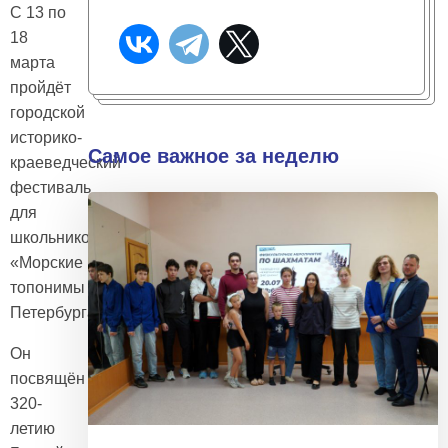
С 13 по
18
марта
пройдёт
городской
историко-
Самое важное за неделю
краеведческий
фестиваль
для
школьников
«Морские
топонимы
Петербурга».
Он
посвящён
320-
летию