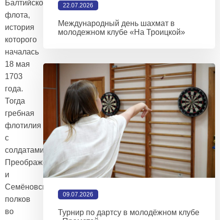
Балтийского
22.07.2026
флота,
Международный день шахмат в
история
молодежном клубе «На Троицкой»
которого
началась
18 мая
1703
года.
Тогда
гребная
флотилия
с
солдатами
Преображенского
и
Семёновского
09.07.2026
полков
во
Турнир по дартсу в молодёжном клубе