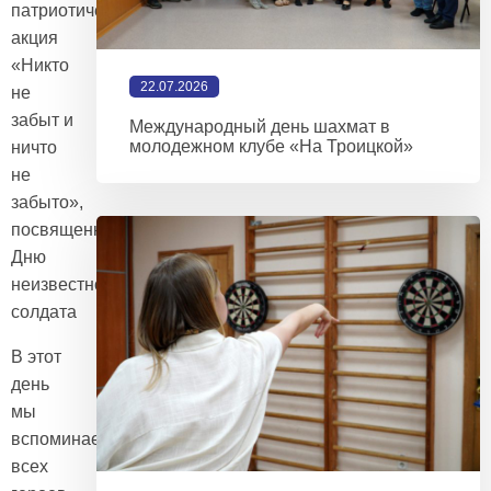
патриотическая
акция
«Никто
22.07.2026
не
забыт и
Международный день шахмат в
молодежном клубе «На Троицкой»
ничто
не
забыто»,
посвященная
Дню
неизвестного
солдата
В этот
день
мы
вспоминаем
всех