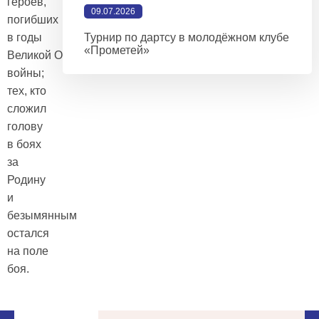
героев,
09.07.2026
погибших
в годы
Турнир по дартсу в молодёжном клубе
«Прометей»
Великой Отечественной
войны;
тех, кто
сложил
голову
в боях
за
Родину
и
безымянным
остался
на поле
боя.