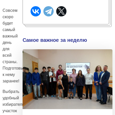
Совсем
скоро
будет
самый
важный
Самое важное за неделю
день
для
всей
страны.
Подготовьтесь
к нему
заранее!
Выбрать
удобный
избирательный
участок