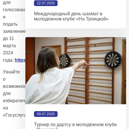
для
22.07.2026
голосования
Международный день шахмат в
и
молодежном клубе «На Троицкой»
подать
заявление
до 11
марта
2024
года:
https://vk.cc/curHnx
Узнайте
о
возможностях
для
избирателей
на
09.07.2026
«Госуслугах»:
https://vk.cc/curGxH
Турнир по дартсу в молодёжном клубе