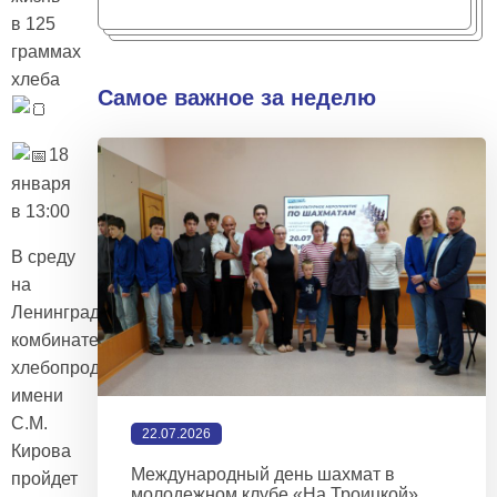
в 125
граммах
хлеба
Самое важное за неделю
18
января
в 13:00
В среду
на
Ленинградском
комбинате
хлебопродуктов
имени
С.М.
22.07.2026
Кирова
Международный день шахмат в
пройдет
молодежном клубе «На Троицкой»