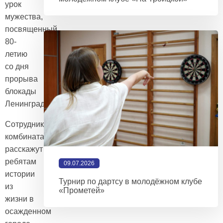
урок
мужества,
посвященный
80-
летию
со дня
прорыва
блокады
Ленинграда.
Сотрудники
комбината
расскажут
ребятам
09.07.2026
истории
Турнир по дартсу в молодёжном клубе
из
«Прометей»
жизни в
осажденном