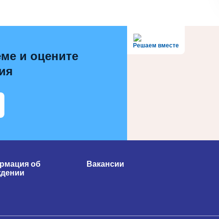
Решаем вместе
ме и оцените
ия
рмация об
Вакансии
ждении