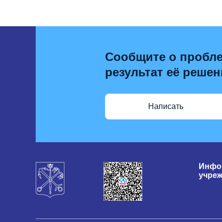
Сообщите о пробле
результат её решен
Написать
Инфо
учре