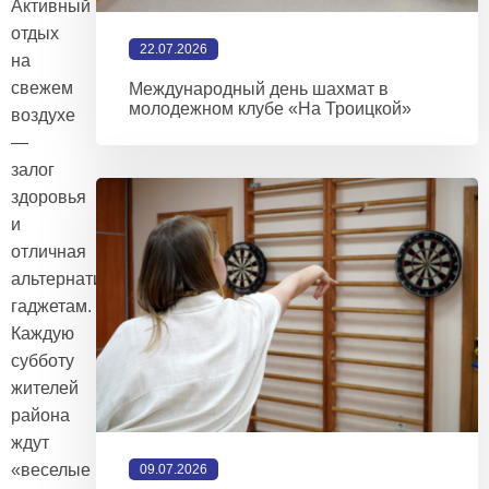
Активный
отдых
22.07.2026
на
свежем
Международный день шахмат в
молодежном клубе «На Троицкой»
воздухе
—
залог
здоровья
и
отличная
альтернатива
гаджетам.
Каждую
субботу
жителей
района
ждут
«веселые
09.07.2026