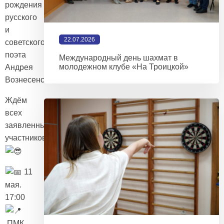
рождения
русского
и
22.07.2026
советского
поэта
Международный день шахмат в
молодежном клубе «На Троицкой»
Андрея
Вознесенского
Ждём
всех
заявленных
участников!
11
мая.
17:00
ПМК