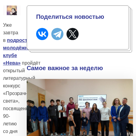
Поделиться новостью
Уже
завтра
в
подростково-
молодёжном
клубе
«Нева»
пройдёт
Самое важное за неделю
открытый
литературный
конкурс
«Прозрачность
света»,
посвященный
90-
летию
со дня