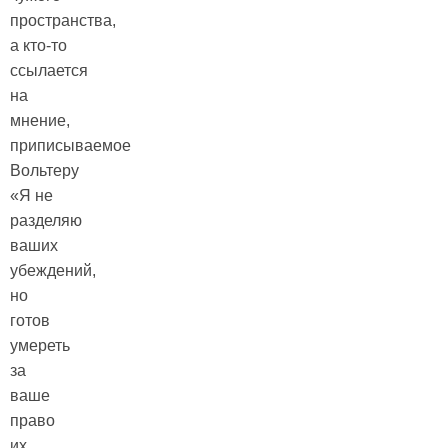
пространства,
а кто-то
ссылается
на
мнение,
приписываемое
Вольтеру
«Я не
разделяю
ваших
убеждений,
но
готов
умереть
за
ваше
право
их