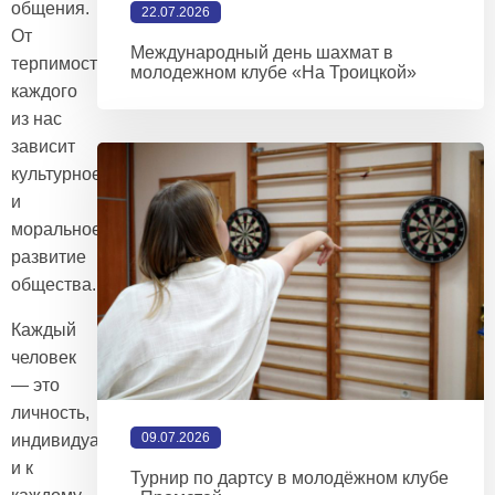
общения.
22.07.2026
От
Международный день шахмат в
терпимости
молодежном клубе «На Троицкой»
каждого
из нас
зависит
культурное
и
моральное
развитие
общества.
Каждый
человек
— это
личность,
09.07.2026
индивидуальность,
и к
Турнир по дартсу в молодёжном клубе