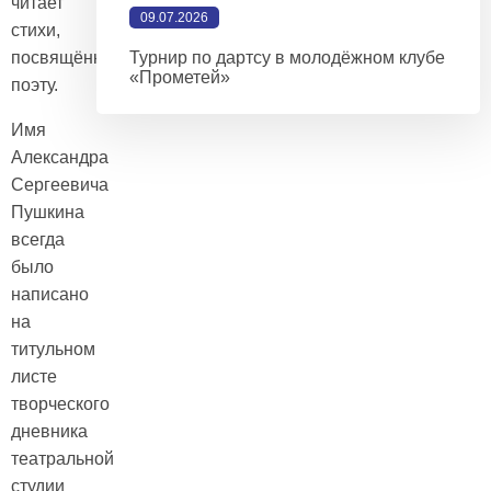
читает
09.07.2026
стихи,
посвящённые
Турнир по дартсу в молодёжном клубе
«Прометей»
поэту.
Имя
Александра
Сергеевича
Пушкина
всегда
было
написано
на
титульном
листе
творческого
дневника
театральной
студии