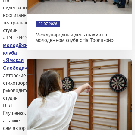
На
видеозаписи
воспитанники
театральной
22.07.2026
студии
Международный день шахмат в
«ТЭТРИС»
подростково-
молодежном клубе «На Троицкой»
молодёжного
клуба
«Ямская
Слобода»
читают
авторские
стихотворения
руководителя
студии
В. Л.
Глущенко,
а также
сам автор