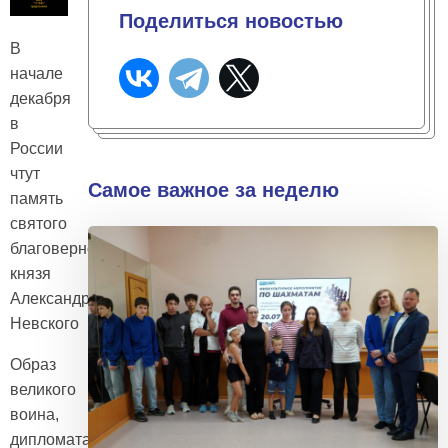
Поделиться новостью
В
начале
декабря
в
России
чтут
Самое важное за неделю
память
святого
благоверного
князя
Александра
Невского
Образ
великого
воина,
дипломата