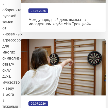
и
оборонителя
22.07.2026
русской
Международный день шахмат в
земли
молодежном клубе «На Троицкой»
от
иноземных
агрессоров
для
многих
символизирует
отвагу,
силу
духа,
мужество
и веру
в Бога
в
09.07.2026
тяжелые