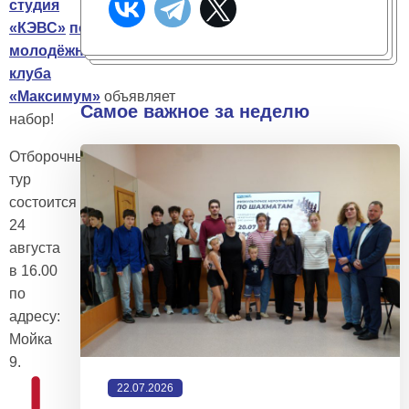
студия
«КЭВС»
подростково-
молодёжного
клуба
«Максимум»
объявляет
Самое важное за неделю
набор!
Отборочный
тур
состоится
24
августа
в 16.00
по
адресу:
Мойка
9.
22.07.2026