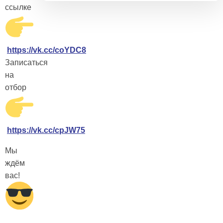
ссылке
https://vk.cc/coYDC8
Записаться
на
отбор
https://vk.cc/cpJW75
Мы
ждём
вас!