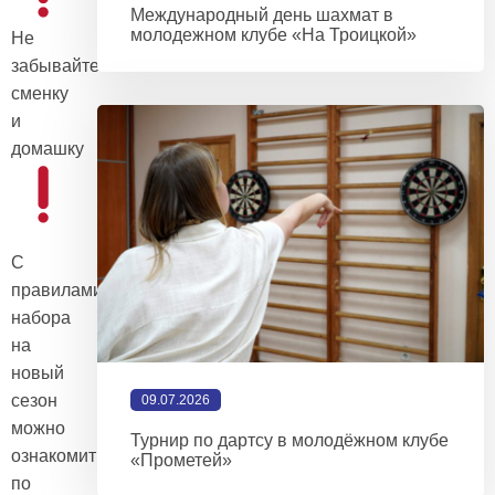
Международный день шахмат в
молодежном клубе «На Троицкой»
Не
забывайте
сменку
и
домашку
С
правилами
набора
на
новый
сезон
09.07.2026
можно
Турнир по дартсу в молодёжном клубе
ознакомиться
«Прометей»
по